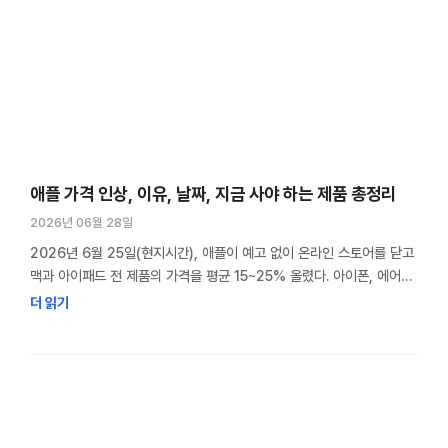
애플 가격 인상, 이유, 날짜, 지금 사야 하는 제품 총정리
2026년 06월 28일
2026년 6월 25일(현지시간), 애플이 예고 없이 온라인 스토어를 닫고
맥과 아이패드 전 제품의 가격을 평균 15~25% 올렸다. 아이폰, 에어팟,
애플워치는 아직 동결 상태지만 9월 신제품 출시 전 인상 가능성이 높다.
더 읽기
공식적인 이유는 메모리 대란이다. 다만 자세히 들여다보면 그게 전부는
아니다. M6 맥북 프로를 기다리고 있었다. M5는 건너뛰고 다음 세대를
노렸는데, 기준점이 될 현행 가격이 60만원 …