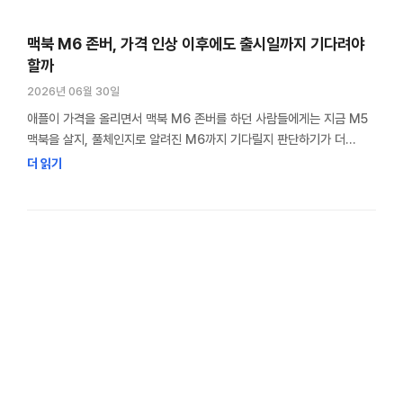
맥북 M6 존버, 가격 인상 이후에도 출시일까지 기다려야
할까
2026년 06월 30일
애플이 가격을 올리면서 맥북 M6 존버를 하던 사람들에게는 지금 M5
맥북을 살지, 풀체인지로 알려진 M6까지 기다릴지 판단하기가 더
어려워졌다. M6 신모델이 지금보다 얼마나 비싸질지 가늠하기
더 읽기
어렵다는 점도 있다. 나는 지금 M1 맥북 에어를 쓰고 있고, 바꿀 때가 된
것 같다는 생각이 든다. M6의 2나노, OLED 같은 변화를 기다릴
생각이었는데, 최근 애플 가격 인상을 겪으면서 알 …