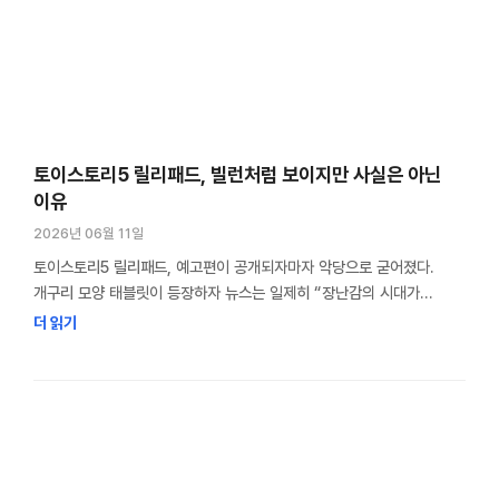
토이스토리5 릴리패드, 빌런처럼 보이지만 사실은 아닌
이유
2026년 06월 11일
토이스토리5 릴리패드, 예고편이 공개되자마자 악당으로 굳어졌다.
개구리 모양 태블릿이 등장하자 뉴스는 일제히 “장난감의 시대가
끝났다”고 썼고, 우디와 버즈를 위협하는 존재로 그렸다. 근데 감독은
더 읽기
처음부터 릴리패드를 악당으로 만들지 않았다고 한다. IT를 다루다 보면
이런 이야기가 낯설지 않다. 새 기술이 나올 때마다 늘 똑같은 일이
반복됐기 때문이다. 토이스토리5 릴리패드, 예고편이 만든 구도 “장난감
vs 태블릿” 구도는 마케팅이었다 …