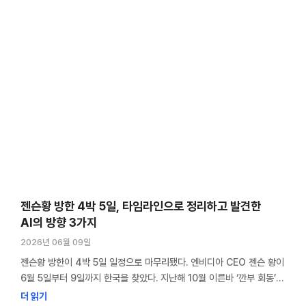
젠슨황 방한 4박 5일, 타임라인으로 정리하고 발견한
AI의 방향 3가지
2026년 06월 09일
젠슨황 방한이 4박 5일 일정으로 마무리됐다. 엔비디아 CEO 젠슨 황이
6월 5일부터 9일까지 한국을 찾았다. 지난해 10월 이른바 ‘깐부 회동’
이후 7개월 만이었고, 이번엔 별도 행사 없이 국내 파트너 기업만을
더 읽기