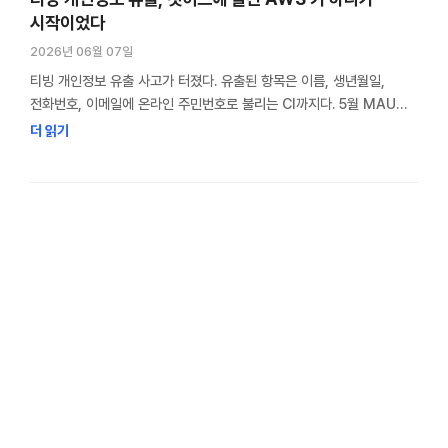
시작이었다
2026년 06월 07일
티빙 개인정보 유출 사고가 터졌다. 유출된 항목은 이름, 생년월일,
전화번호, 이메일에 온라인 주민번호로 불리는 CI까지다. 5월 MAU
882만 명을 기록하며 성장 정점을 찍던 국내 대표 OTT가 해킹으로
더 읽기
회원 정보를 통째로 내줬다. 나도 피해자다. 티빙을 쓴 지 딱 일주일 됐을
때 유출 통보를 받았다. 가입하자마자 정보를 털린 셈인데, 찜찜한
마음에 사고 경위를 직접 찾아봤다. 그랬더니 정교한 …