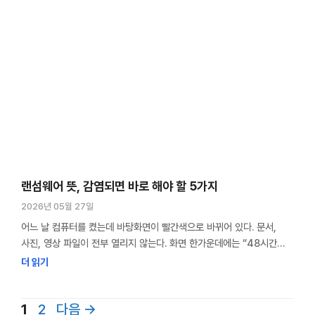
랜섬웨어 뜻, 감염되면 바로 해야 할 5가지
2026년 05월 27일
어느 날 컴퓨터를 켰는데 바탕화면이 빨간색으로 바뀌어 있다. 문서,
사진, 영상 파일이 전부 열리지 않는다. 화면 한가운데에는 “48시간
안에 비트코인 0.5개를 보내라”는 영어 메시지가 떠 있다. 이것은
더 읽기
가상의 시나리오지만, 매년 수십만 명이 실제로 겪는 상황이다. 랜섬웨어
뜻은 몸값(Ransom)과 소프트웨어(Software)의 합성어로, 파일을
페
페
1
2
다음
→
인질로 잡고 돈을 요구하는 악성코드를 말한다. 나는 보안 업계에서