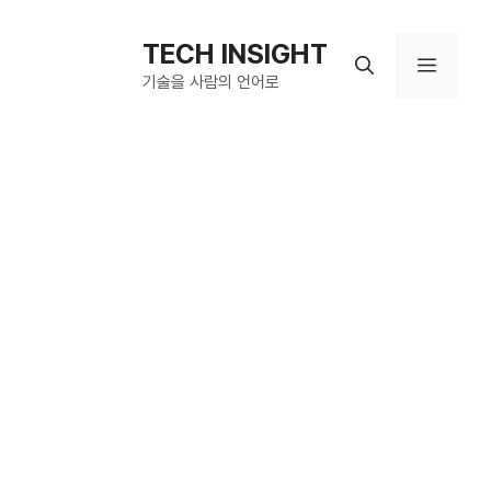
컨
텐
TECH INSIGHT
메
츠
기술을 사람의 언어로
로
뉴
건
너
뛰
기