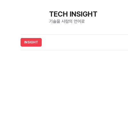
컨
텐
TECH INSIGHT
츠
기술을 사람의 언어로
로
건
너
뛰
기