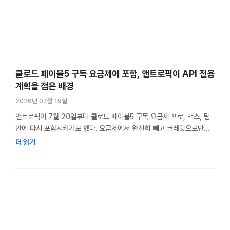
클로드 페이블5 구독 요금제에 포함, 앤트로픽이 API 전용
계획을 접은 배경
2026년 07월 19일
앤트로픽이 7월 20일부터 클로드 페이블5 구독 요금제 프로, 맥스, 팀
안에 다시 포함시키기로 했다. 요금제에서 완전히 빼고 크레딧으로만
팔겠다던 원래 계획을 접고, 요금제별로 접근 방식을 다르게 나누는
더 읽기
쪽으로 방향을 틀었다. 가장 큰 변화는 요금제마다 페이블5 사용 한도가
다르게 배정된다는 점이다. 맥스와 팀 프리미엄은 계속 쓸 수 있지만,
프로와 팀 스탠다드는 사실상 크레딧 100달러로 끝이다. 방향을 …