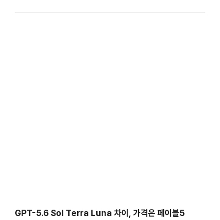
클로드 코워크와 비슷한 업무를 수행하는 오픈AI의 자동화 도구다.
자동화 에이전트를 도입할 때 따져봐야 할 건 어느 쪽이 …
GPT-5.6 Sol Terra Luna 차이, 가격은 페이블5