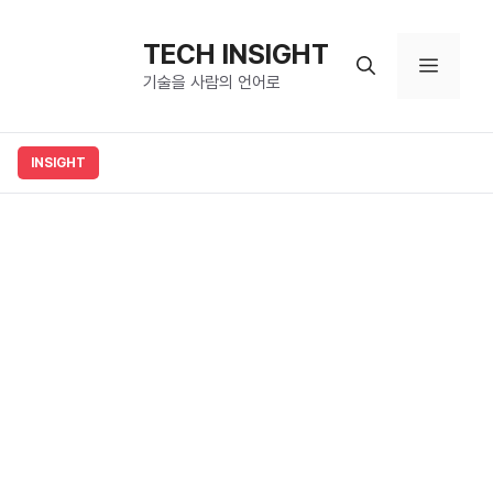
컨
텐
TECH INSIGHT
메
츠
기술을 사람의 언어로
로
뉴
건
너
뛰
기