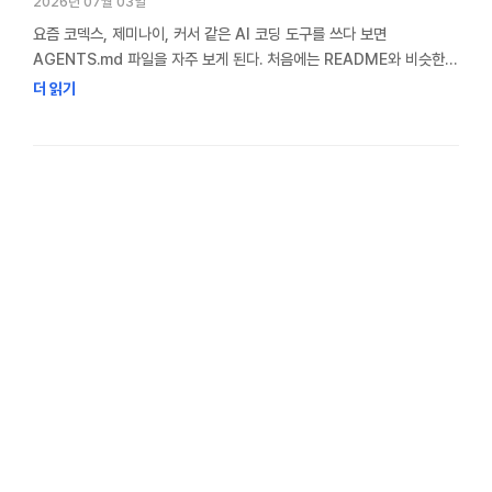
2026년 07월 03일
요즘 코덱스, 제미나이, 커서 같은 AI 코딩 도구를 쓰다 보면
AGENTS.md 파일을 자주 보게 된다. 처음에는 README와 비슷한
문서처럼 보이지만, 실제로는 AI 에이전트가 프로젝트를 이해하고
더 읽기
작업할 때 참고하는 설정 파일에 가깝다. 나는 클로드 코드 플러그인인
OMC의 deepinit 명령을 사용하다가 AGENTS.md를 처음 접했다.
자동으로 생성된 파일은 150줄 정도였고, 프로젝트 개요부터 기술 스택,
빌드 방법, 폴더 구조까지 …