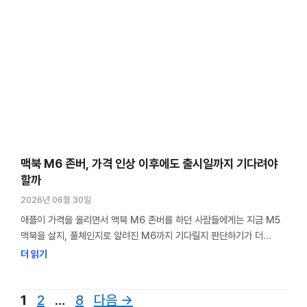
맥북 M6 존버, 가격 인상 이후에도 출시일까지 기다려야
할까
2026년 06월 30일
애플이 가격을 올리면서 맥북 M6 존버를 하던 사람들에게는 지금 M5
맥북을 살지, 풀체인지로 알려진 M6까지 기다릴지 판단하기가 더
어려워졌다. M6 신모델이 지금보다 얼마나 비싸질지 가늠하기
더 읽기
어렵다는 점도 있다. 나는 지금 M1 맥북 에어를 쓰고 있고, 바꿀 때가 된
것 같다는 생각이 든다. M6의 2나노, OLED 같은 변화를 기다릴
페
페
페
1
2
…
8
다음
→
생각이었는데, 최근 애플 가격 인상을 겪으면서 알 …