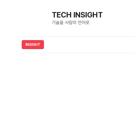
컨
텐
TECH INSIGHT
츠
기술을 사람의 언어로
로
건
너
뛰
기