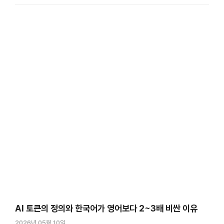
파이프라인을 짜고, 파인튜닝까지 거쳐야 겨우 쓸 만한 모델이 …
AI 토큰의 정의와 한국어가 영어보다 2~3배 비싼 이유
2026년 05월 10일