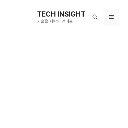
컨
텐
TECH INSIGHT
메
츠
기술을 사람의 언어로
로
뉴
건
너
뛰
기