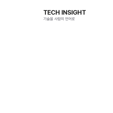
컨
텐
TECH INSIGHT
츠
기술을 사람의 언어로
로
건
너
뛰
기