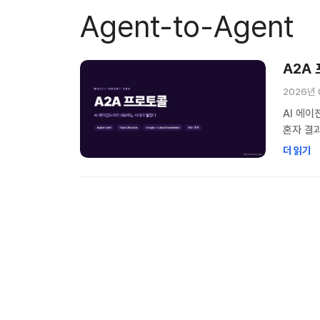
Agent-to-Agent
A2A
2026년 
AI 에이
혼자 결
뭘 할 수
더 읽기
문제를 풀
컨퍼런스나
작년까지