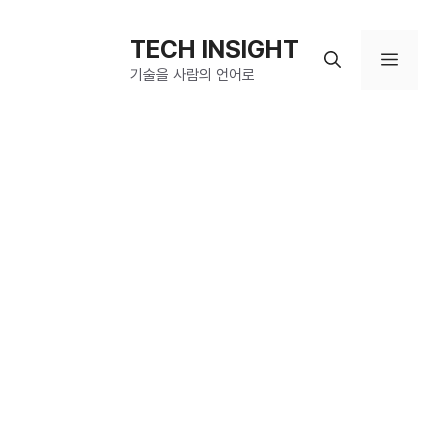
컨
텐
TECH INSIGHT
메
츠
기술을 사람의 언어로
로
뉴
건
너
뛰
기