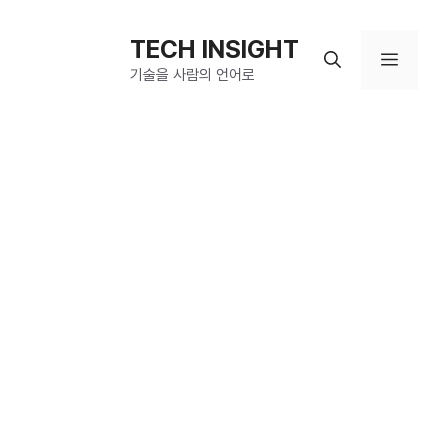
컨
텐
TECH INSIGHT
메
츠
기술을 사람의 언어로
로
뉴
건
너
뛰
기