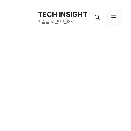
컨
텐
TECH INSIGHT
메
츠
기술을 사람의 언어로
로
뉴
건
너
뛰
기