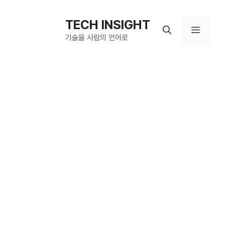
컨
텐
TECH INSIGHT
메
츠
기술을 사람의 언어로
로
뉴
건
너
뛰
기