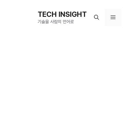
컨
텐
TECH INSIGHT
메
츠
기술을 사람의 언어로
로
뉴
건
너
뛰
기