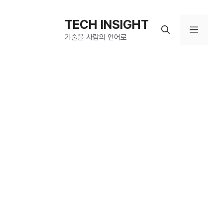
컨
텐
TECH INSIGHT
메
츠
기술을 사람의 언어로
로
뉴
건
너
뛰
기