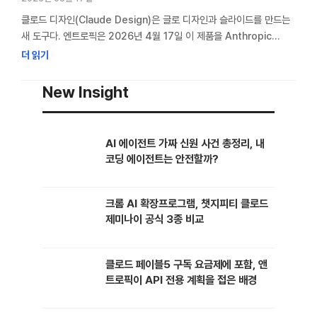
클로드 디자인(Claude Design)은 글로 디자인과 슬라이드를 만드는
새 도구다. 엔트로픽은 2026년 4월 17일 이 제품을 Anthropic
Labs 연구 프리뷰로 공식 발표했다(Anthropic 공식 발표). 출시 당일
더 읽기
피그마 주가는 4.26% 내렸다. 나는 예전에 모 게임사 발표를 준비하며
슬라이드 디자인에 일주일을 썼다. 폰트 1포인트와 도형 색을 끝없이
New Insight
조정했다. 발표 당일 자료는 깔끔했지만 메시지는 약했다. 그래서 클로드
디자인을 보자마자 …
AI 에이전트 가짜 신원 사건 총정리, 내
코딩 에이전트는 안전할까?
크롬 AI 확장프로그램, 챗지피티 클로드
제미나이 공식 3종 비교
클로드 페이블5 구독 요금제에 포함, 앤
트로픽이 API 전용 계획을 접은 배경