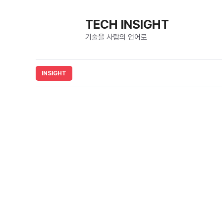
컨
텐
TECH INSIGHT
츠
기술을 사람의 언어로
로
건
너
뛰
기