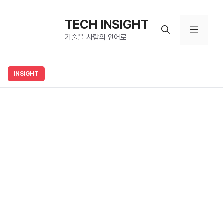
컨
텐
TECH INSIGHT
메
츠
기술을 사람의 언어로
로
뉴
건
너
뛰
기