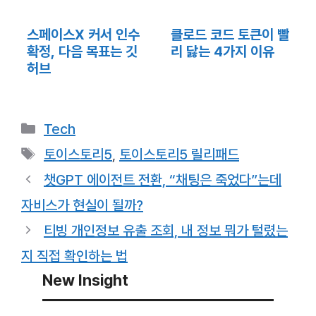
스페이스X 커서 인수
클로드 코드 토큰이 빨
확정, 다음 목표는 깃
리 닳는 4가지 이유
허브
카
Tech
테
태
토이스토리5
,
토이스토리5 릴리패드
고
그
챗GPT 에이전트 전환, “채팅은 죽었다”는데
리
자비스가 현실이 될까?
티빙 개인정보 유출 조회, 내 정보 뭐가 털렸는
지 직접 확인하는 법
New Insight