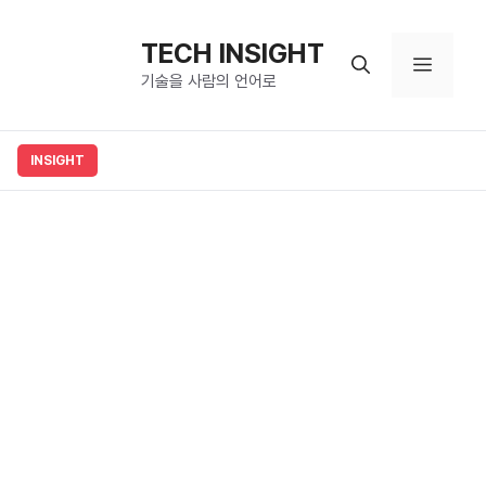
컨
텐
TECH INSIGHT
메
츠
기술을 사람의 언어로
로
뉴
건
너
뛰
기